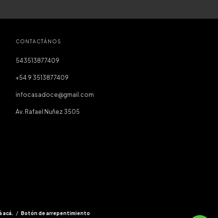
CONTACTÁNOS
543513877409
+54 9 3513877409
infocasadoce@gmail.com
Av. Rafael Nuñez 3505
á acá.
/
Botón de arrepentimiento