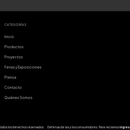
CATEGORÍAS
Inicio
Productos
Proyectos
Ferias y Exposiciones
Prensa
Contacto
Quiénes Somos
 Todos los derechos reservados.
Defensa de las y los consumidores. Para reclamos
ingres