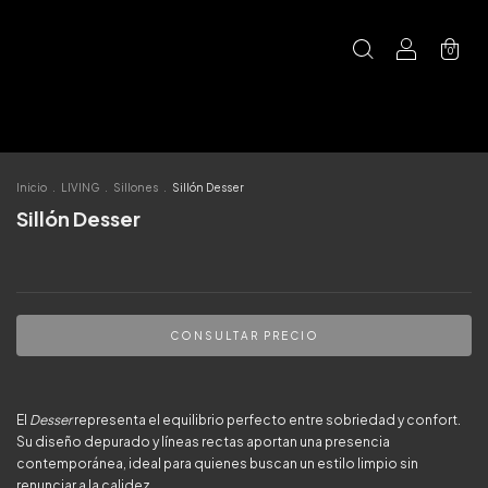
0
Inicio
.
LIVING
.
Sillones
.
Sillón Desser
Sillón Desser
El
Desser
representa el equilibrio perfecto entre sobriedad y confort.
Su diseño depurado y líneas rectas aportan una presencia
contemporánea, ideal para quienes buscan un estilo limpio sin
renunciar a la calidez.