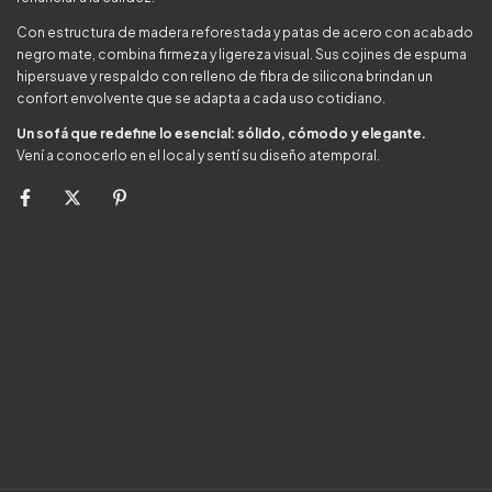
Con estructura de madera reforestada y patas de acero con acabado
negro mate, combina firmeza y ligereza visual. Sus cojines de espuma
hipersuave y respaldo con relleno de fibra de silicona brindan un
confort envolvente que se adapta a cada uso cotidiano.
Un sofá que redefine lo esencial: sólido, cómodo y elegante.
Vení a conocerlo en el local y sentí su diseño atemporal.