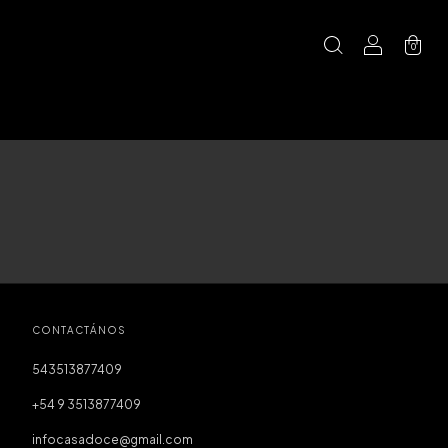
0
CONTACTÁNOS
543513877409
+54 9 3513877409
infocasadoce@gmail.com