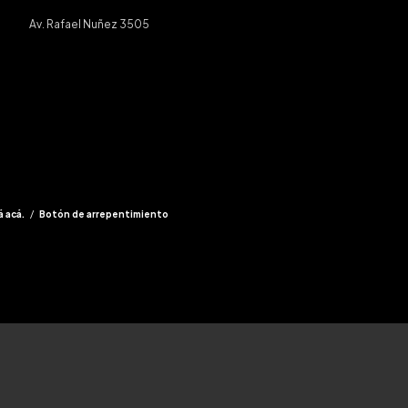
Av. Rafael Nuñez 3505
á acá.
/
Botón de arrepentimiento