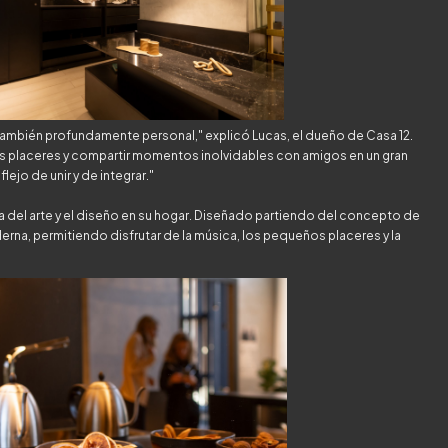
 también profundamente personal," explicó Lucas, el dueño de Casa 12.
os placeres y compartir momentos inolvidables con amigos en un gran
lejo de unir y de integrar."
a del arte y el diseño en su hogar. Diseñado partiendo del concepto de
rna, permitiendo disfrutar de la música, los pequeños placeres y la