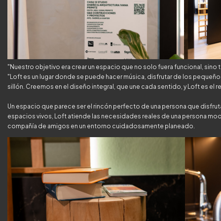
"Nuestro objetivo era crear un espacio que no solo fuera funcional, sino
"Loft es un lugar donde se puede hacer música, disfrutar de los pequeñ
sillón. Creemos en el diseño integral, que une cada sentido, y Loft es el ref
Un espacio que parece ser el rincón perfecto de una persona que disfrut
espacios vivos, Loft atiende las necesidades reales de una persona mode
compañía de amigos en un entorno cuidadosamente planeado.