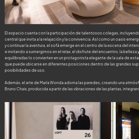
El espacio cuenta con la participación de talentosos colegas, incluyendo
central que invita a la relajación y la convivencia. Así como un oasis emerg
y continuar la aventura, el sofá emerge en el centro de la escena del in
e invitando a sumergirnos en el relax, el disfrute del encuentro, la bellez
equilibradas lo convierten en un protagonista elegante de la sala de esta
que puede ubicarse en diferentes posiciones dentro de las grandes supe
posibilidades de uso.
Además, el arte de María Wonda adorna las paredes, creando una atmósf
Bruno Chaix, producida a partir de las vibraciones de las plantas, integra