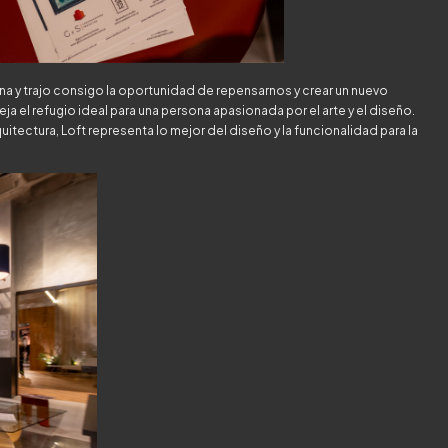
rna y trajo consigo la oportunidad de repensarnos y crear un nuevo
ja el refugio ideal para una persona apasionada por el arte y el diseño.
tectura, Loft representa lo mejor del diseño y la funcionalidad para la