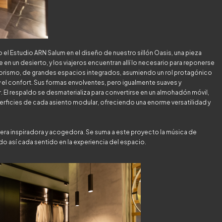
 el Estudio ARN Salum en el diseño de nuestro sillón Oasis, una pieza
e en un desierto, y los viajeros encuentran allí lo necesario para reponerse
teriorismo, de grandes espacios integrados, asumiendo un rol protagónico
a y el confort. Sus formas envolventes, pero igualmente suaves y
r. El respaldo se desmaterializa para convertirse en un almohadón móvil,
rficies de cada asiento modular, ofreciendo una enorme versatilidad y
era inspiradora y acogedora. Se suma a este proyecto la música de
ndo así cada sentido en la experiencia del espacio.