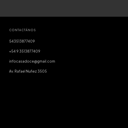
CONTACTÁNOS
543513877409
+54 9 3513877409
infocasadoce@gmail.com
Av. Rafael Nuñez 3505