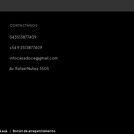
CONTACTÁNOS
543513877409
+54 9 3513877409
infocasadoce@gmail.com
Av. Rafael Nuñez 3505
á acá.
/
Botón de arrepentimiento