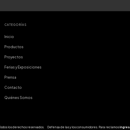
CATEGORÍAS
Inicio
Productos
Proyectos
Ferias y Exposiciones
Prensa
Contacto
Quiénes Somos
 Todos los derechos reservados.
Defensa de las y los consumidores. Para reclamos
ingres