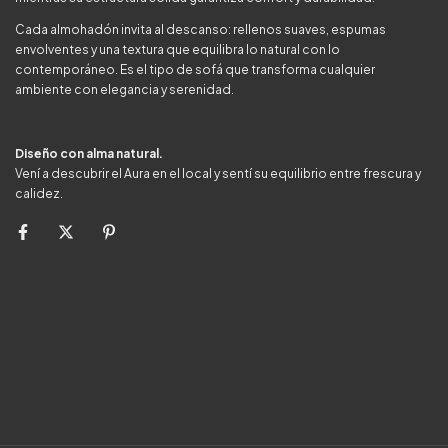
Cada almohadón invita al descanso: rellenos suaves, espumas
envolventes y una textura que equilibra lo natural con lo
contemporáneo. Es el tipo de sofá que transforma cualquier
ambiente con elegancia y serenidad.
Diseño con alma natural.
Vení a descubrir el Aura en el local y sentí su equilibrio entre frescura y
calidez.