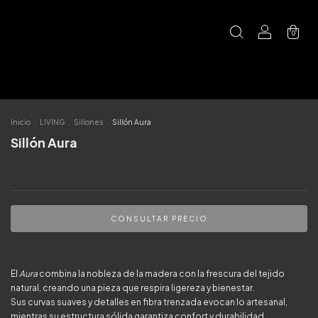
0
Inicio
.
LIVING
.
Sillones
.
Sillón Aura
Sillón Aura
El
Aura
combina la nobleza de la madera con la frescura del tejido
natural, creando una pieza que respira ligereza y bienestar.
Sus curvas suaves y detalles en fibra trenzada evocan lo artesanal,
mientras su estructura sólida garantiza confort y durabilidad.