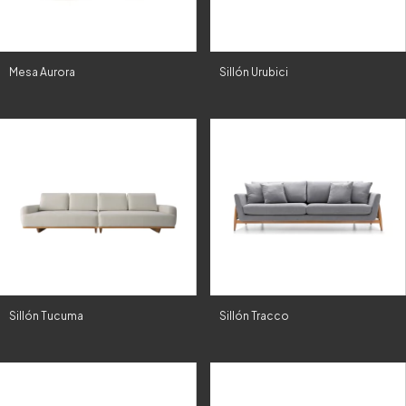
Mesa Aurora
Sillón Urubici
Sillón Tucuma
Sillón Tracco