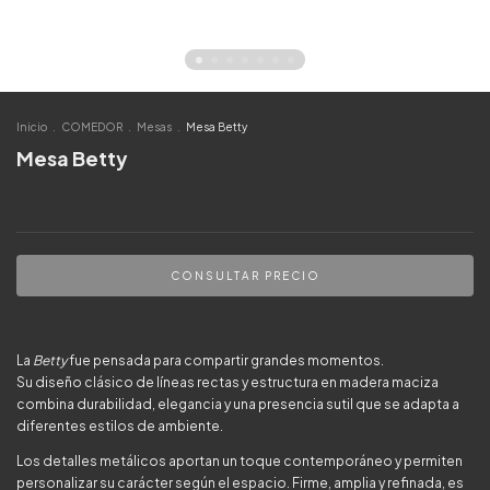
Inicio
.
COMEDOR
.
Mesas
.
Mesa Betty
Mesa Betty
La
Betty
fue pensada para compartir grandes momentos.
Su diseño clásico de líneas rectas y estructura en madera maciza
combina durabilidad, elegancia y una presencia sutil que se adapta a
diferentes estilos de ambiente.
Los detalles metálicos aportan un toque contemporáneo y permiten
personalizar su carácter según el espacio. Firme, amplia y refinada, es